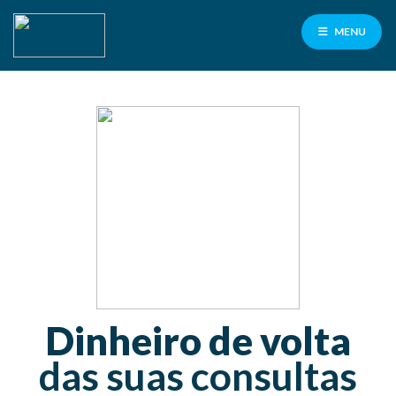
MENU
Facilité
para
servidores
PMCG
100% de cashback
nas consultas e exames laboratoriais
Contrate aqui
Dinheiro de volta
das suas consultas