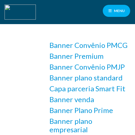
MENU
Banner Convênio PMCG
Facilité
para
Banner Premium
servidores
PMCG
Banner Convênio PMJP
Banner plano standard
100% de cashback
Capa parceria Smart Fit
nas consultas e exames laboratoriais
Banner venda
Contrate aqui
Banner Plano Prime
Banner plano
empresarial