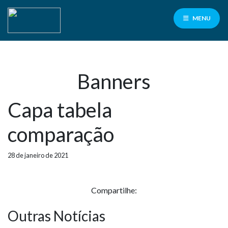
MENU
Banners
Facilité
para
Capa tabela
servidores
PMCG
comparação
100% de cashback
nas consultas e exames laboratoriais
28 de janeiro de 2021
Contrate aqui
Compartilhe:
Outras Notícias