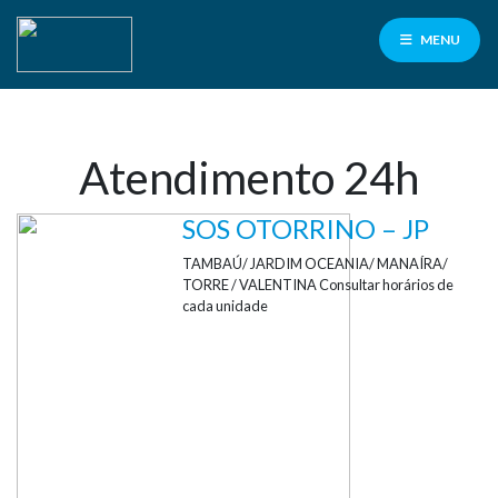
MENU
Atendimento 24h
Facilité
para
SOS OTORRINO – JP
servidores
PMCG
TAMBAÚ/ JARDIM OCEANIA/ MANAÍRA/
TORRE / VALENTINA Consultar horários de
100% de cashback
cada unidade
nas consultas e exames laboratoriais
Contrate aqui