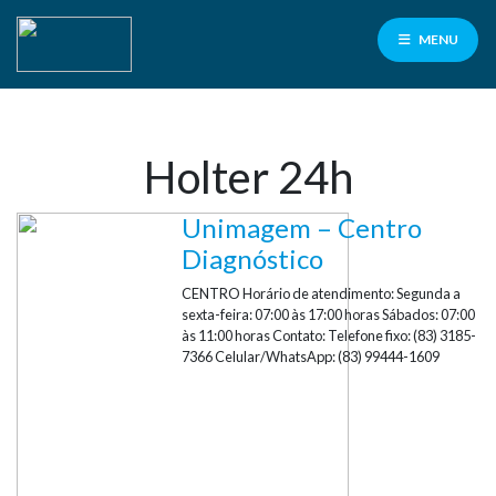
MENU
Holter 24h
Facilité
para
Unimagem – Centro
servidores
PMCG
Diagnóstico
CENTRO Horário de atendimento: Segunda a
100% de cashback
sexta-feira: 07:00 às 17:00 horas Sábados: 07:00
nas consultas e exames laboratoriais
às 11:00 horas Contato: Telefone fixo: (83) 3185-
7366 Celular/WhatsApp: (83) 99444-1609
Contrate aqui