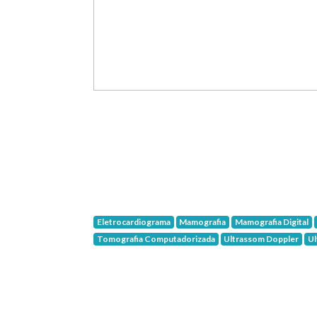
Eletrocardiograma
Mamografia
Mamografia Digital
Tomografia Computadorizada
Ultrassom Doppler
Ul