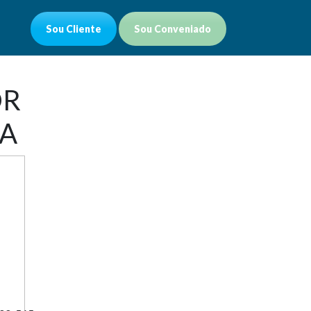
Sou Cliente
Sou Conveniado
OR
DA