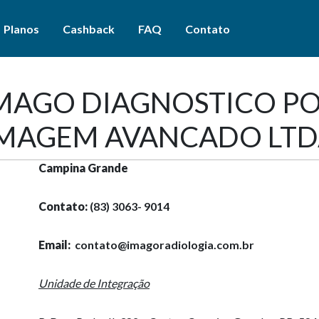
Planos
Cashback
FAQ
Contato
MAGO DIAGNOSTICO P
MAGEM AVANCADO LT
ra
Campina Grande
Contato:
(83) 3063- 9014
s
PMCG
Email:
contato@imagoradiologia.com.br
Unidade de Integração
es laboratoriais