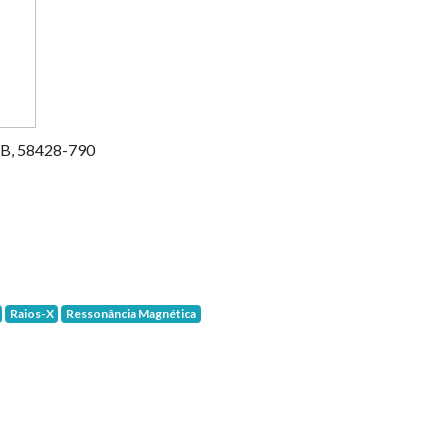
 PB, 58428-790
Raios-X
Ressonância Magnética