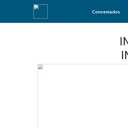
Conveniados
I
I
Facilité
pa
servidore
100% de cashback
nas consultas e exam