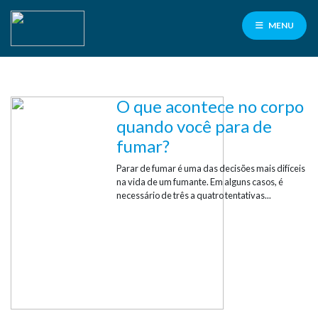
MENU
O que acontece no corpo
Facilité
para
quando você para de
fumar?
servidores
PMCG
Parar de fumar é uma das decisões mais difíceis
na vida de um fumante. Em alguns casos, é
100% de cashback
necessário de três a quatro tentativas...
nas consultas e exames laboratoriais
Contrate aqui