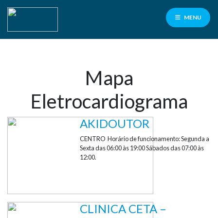
MENU
Mapa
Facilité
para
Eletrocardiograma
servidores
PMCG
AKIDOUTOR
100% de cashback
CENTRO Horário de funcionamento: Segunda a
nas consultas e exames laboratoriais
Sexta das 06:00 às 19:00 Sábados das 07:00 às
12:00.
Contrate aqui
CLINICA CETA –