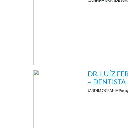
CAMPINA GRANDE Segunda
DR. LUÍZ F
– DENTISTA
JARDIM OCEANIA Por a