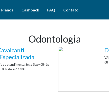
Planos
Cashback
FAQ
Contato
Odontologia
Cavalcanti
D
ra
Especializada
VAL
08h
o de atendimento: Seg a Sex – 08h às
 – 08h até às 11:30h
s
PMCG
es laboratoriais