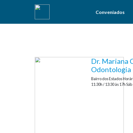
Conveniados
Dr. Mariana 
Facilité
pa
Odontologia 
Bairro dos Estados Horári
11:30h / 13:30 às 17h Sáb
servidore
100% de cashback
nas consultas e exam